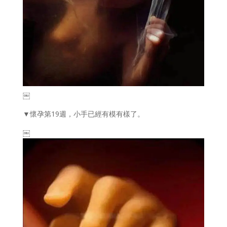
￼
▼懷孕第19週，小手已經有模有樣了。
￼