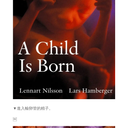
▼進入輸卵管的精子。
￼