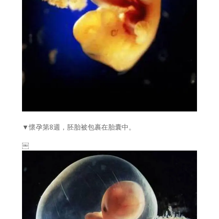
▼懷孕第8週，胚胎被包裹在胎囊中。
￼