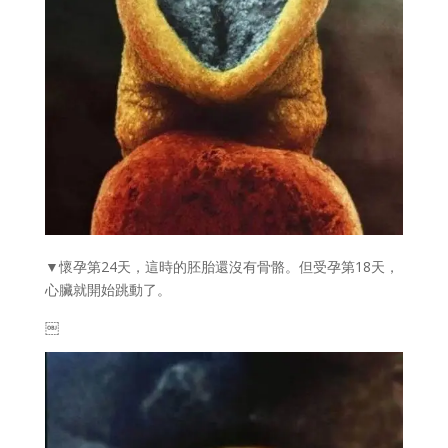
▼懷孕第24天，這時的胚胎還沒有骨骼。但受孕第18天，
心臟就開始跳動了。
￼