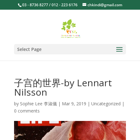
03 - 8736 8277 / 012 - 223 6176
chkindi@gmail.com
Select Page
子宫的世界-by Lennart
Nilsson
by
Sophie Lee 李淑儀
|
Mar 9, 2019
|
Uncategorized
|
0 comments