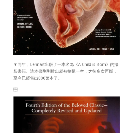
▼同年，Lennart出版了一本名為《A Child is Born》的攝
影書籍。這本書剛剛推出就被搶購一空，之後多次再版，
至今已經售出800萬本了。
￼