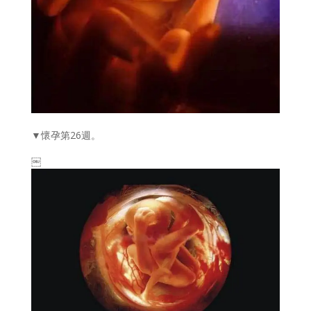
▼懷孕第26週。
￼