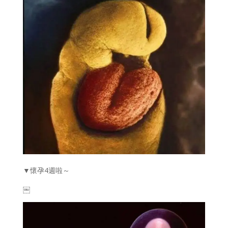
▼懷孕4週啦～
￼