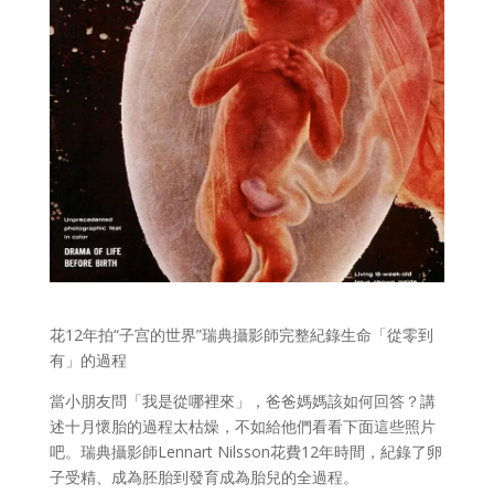
花12年拍“子宫的世界”瑞典攝影師完整紀錄生命「從零到
有」的過程
當小朋友問「我是從哪裡來」，爸爸媽媽該如何回答？講
述十月懷胎的過程太枯燥，不如給他們看看下面這些照片
吧。瑞典攝影師Lennart Nilsson花費12年時間，紀錄了卵
子受精、成為胚胎到發育成為胎兒的全過程。