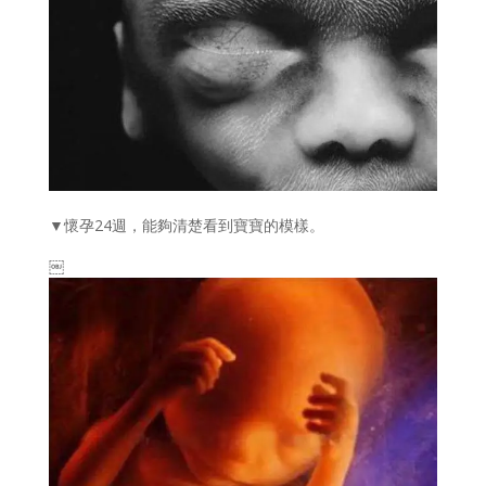
▼懷孕24週，能夠清楚看到寶寶的模樣。
￼