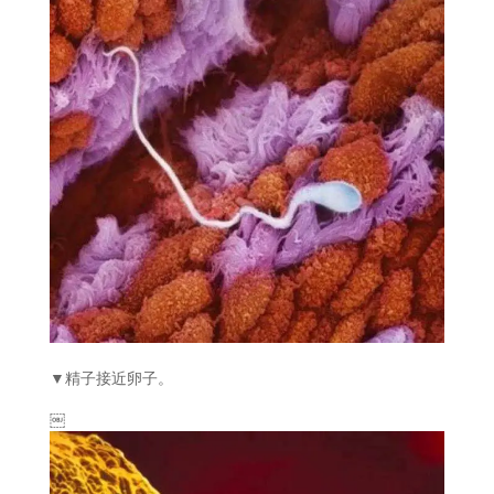
▼精子接近卵子。
￼