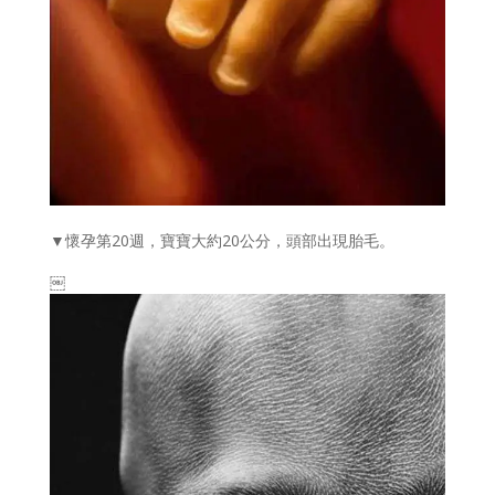
▼懷孕第20週，寶寶大約20公分，頭部出現胎毛。
￼