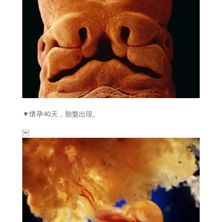
▼懷孕40天，胎盤出現。
￼