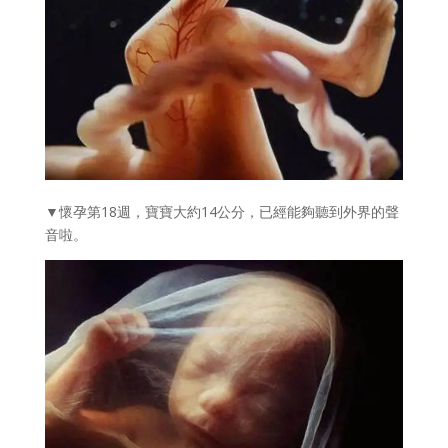
▼懷孕第18週，寶寶大約14公分，已經能夠聽到外界的聲
音啦。