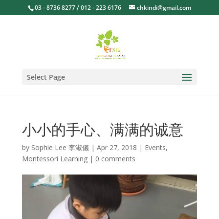
03 - 8736 8277 / 012 - 223 6176
chkindi@gmail.com
Select Page
小小的手心、满满的诚意
by
Sophie Lee 李淑儀
|
Apr 27, 2018
|
Events
,
Montessori Learning
|
0 comments