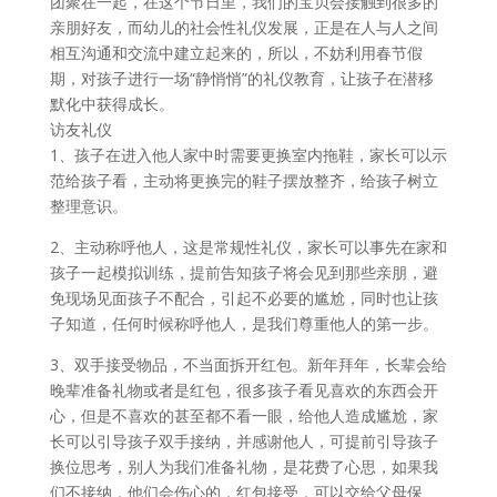
团聚在一起，在这个节日里，我们的宝贝会接触到很多的
亲朋好友，而幼儿的社会性礼仪发展，正是在人与人之间
相互沟通和交流中建立起来的，所以，不妨利用春节假
期，对孩子进行一场“静悄悄”的礼仪教育，让孩子在潜移
默化中获得成长。
访友礼仪
1、孩子在进入他人家中时需要更换室内拖鞋，家长可以示
范给孩子看，主动将更换完的鞋子摆放整齐，给孩子树立
整理意识。
2、主动称呼他人，这是常规性礼仪，家长可以事先在家和
孩子一起模拟训练，提前告知孩子将会见到那些亲朋，避
免现场见面孩子不配合，引起不必要的尴尬，同时也让孩
子知道，任何时候称呼他人，是我们尊重他人的第一步。
3、双手接受物品，不当面拆开红包。新年拜年，长辈会给
晚辈准备礼物或者是红包，很多孩子看见喜欢的东西会开
心，但是不喜欢的甚至都不看一眼，给他人造成尴尬，家
长可以引导孩子双手接纳，并感谢他人，可提前引导孩子
换位思考，别人为我们准备礼物，是花费了心思，如果我
们不接纳，他们会伤心的，红包接受，可以交给父母保