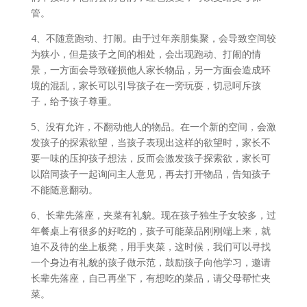
管。
4、不随意跑动、打闹。由于过年亲朋集聚，会导致空间较
为狭小，但是孩子之间的相处，会出现跑动、打闹的情
景，一方面会导致碰损他人家长物品，另一方面会造成环
境的混乱，家长可以引导孩子在一旁玩耍，切忌呵斥孩
子，给予孩子尊重。
5、没有允许，不翻动他人的物品。在一个新的空间，会激
发孩子的探索欲望，当孩子表现出这样的欲望时，家长不
要一味的压抑孩子想法，反而会激发孩子探索欲，家长可
以陪同孩子一起询问主人意见，再去打开物品，告知孩子
不能随意翻动。
6、长辈先落座，夹菜有礼貌。现在孩子独生子女较多，过
年餐桌上有很多的好吃的，孩子可能菜品刚刚端上来，就
迫不及待的坐上板凳，用手夹菜，这时候，我们可以寻找
一个身边有礼貌的孩子做示范，鼓励孩子向他学习，邀请
长辈先落座，自己再坐下，有想吃的菜品，请父母帮忙夹
菜。