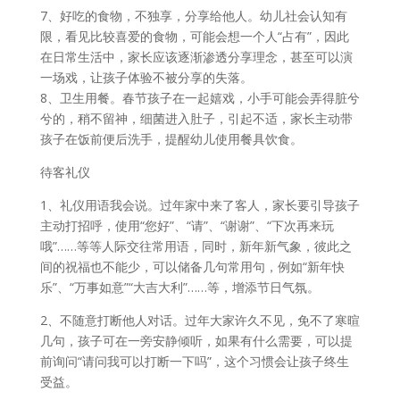
7、好吃的食物，不独享，分享给他人。幼儿社会认知有
限，看见比较喜爱的食物，可能会想一个人“占有”，因此
在日常生活中，家长应该逐渐渗透分享理念，甚至可以演
一场戏，让孩子体验不被分享的失落。
8、卫生用餐。春节孩子在一起嬉戏，小手可能会弄得脏兮
兮的，稍不留神，细菌进入肚子，引起不适，家长主动带
孩子在饭前便后洗手，提醒幼儿使用餐具饮食。
待客礼仪
1、礼仪用语我会说。过年家中来了客人，家长要引导孩子
主动打招呼，使用“您好”、“请”、“谢谢”、“下次再来玩
哦”……等等人际交往常用语，同时，新年新气象，彼此之
间的祝福也不能少，可以储备几句常用句，例如“新年快
乐”、“万事如意”“大吉大利”……等，增添节日气氛。
2、不随意打断他人对话。过年大家许久不见，免不了寒暄
几句，孩子可在一旁安静倾听，如果有什么需要，可以提
前询问“请问我可以打断一下吗”，这个习惯会让孩子终生
受益。