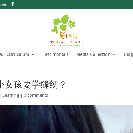
.com
ur Curriculum
Testimonials
Media Collection
Blog
小女孩要学缝纫？
i Learning
|
0 comments